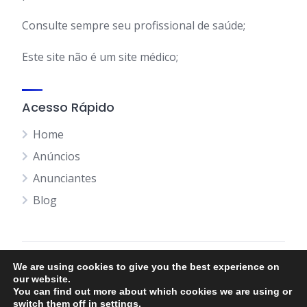
Consulte sempre seu profissional de saúde;
Este site não é um site médico;
Acesso Rápido
Home
Anúncios
Anunciantes
Blog
We are using cookies to give you the best experience on
Desenvolvido por
Site na Fita
our website.
You can find out more about which cookies we are using or
Política de privacidade
Termos para Cadastro
switch them off in
settings
.